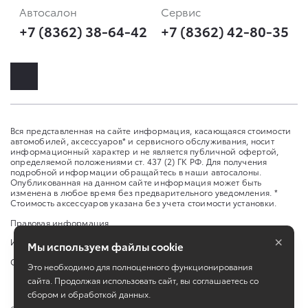
Автосалон
Сервис
+7 (8362) 38-64-42
+7 (8362) 42-80-35
Вся представленная на сайте информация, касающаяся стоимости
автомобилей, аксессуаров* и сервисного обслуживания, носит
информационный характер и не является публичной офертой,
определяемой положениями ст. 437 (2) ГК РФ. Для получения
подробной информации обращайтесь в наши автосалоны.
Опубликованная на данном сайте информация может быть
изменена в любое время без предварительного уведомления. *
Стоимость аксессуаров указана без учета стоимости установки.
Правовая информация
×
Изменить настройку cookies
Мы используем файлы cookie
Сбросить cookie
Это необходимо для полноценного функционирования
сайта. Продолжая использовать сайт, вы соглашаетесь со
сбором и обработкой данных.