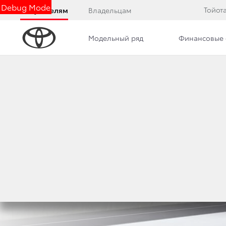
Debug Mode
Тойот
Покупателям
Владельцам
Модельный ряд
Финансовые 
Обзор
Комплектации
Описание модели
Toyota Alphard