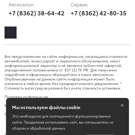
Автосалон
Сервис
+7 (8362) 38-64-42
+7 (8362) 42-80-35
Вся представленная на сайте информация, касающаяся стоимости
автомобилей, аксессуаров* и сервисного обслуживания, носит
информационный характер и не является публичной офертой,
определяемой положениями ст. 437 (2) ГК РФ. Для получения
подробной информации обращайтесь в наши автосалоны.
Опубликованная на данном сайте информация может быть
изменена в любое время без предварительного уведомления. *
Стоимость аксессуаров указана без учета стоимости установки.
Правовая информация
×
Изменить настройку cookies
Мы используем файлы cookie
Сбросить cookie
Это необходимо для полноценного функционирования
сайта. Продолжая использовать сайт, вы соглашаетесь со
сбором и обработкой данных.
©
2026
ООО «‎УК ТРАНСТЕХСЕРВИС»